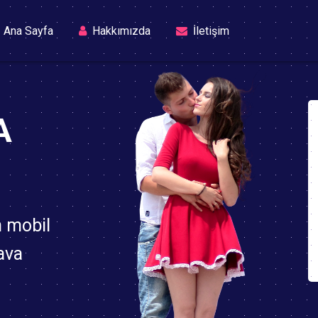
(current)
Ana Sayfa
Hakkımızda
İletişim
A
n mobil
ava