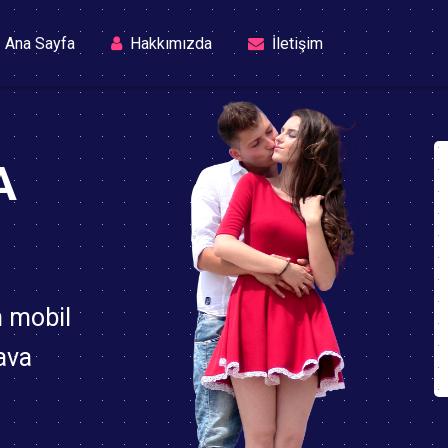
(current)
Ana Sayfa
Hakkımızda
İletişim
A
n mobil
ava