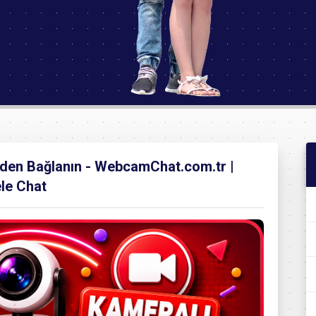
rden Bağlanın - WebcamChat.com.tr |
le Chat