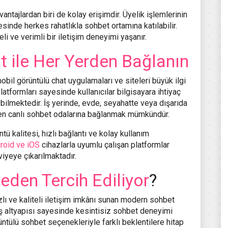
ntajlardan biri de kolay erişimdir. Üyelik işlemlerinin
esinde herkes rahatlıkla sohbet ortamına katılabilir.
i ve verimli bir iletişim deneyimi yaşanır.
t ile Her Yerden Bağlanın
mobil görüntülü chat uygulamaları ve siteleri büyük ilgi
tformları sayesinde kullanıcılar bilgisayara ihtiyaç
ilmektedir. İş yerinde, evde, seyahatte veya dışarıda
den canlı sohbet odalarına bağlanmak mümkündür.
ü kalitesi, hızlı bağlantı ve kolay kullanım
roid ve iOS
cihazlarla uyumlu çalışan platformlar
yeye çıkarılmaktadır.
eden Tercih Ediliyor
?
hızlı ve kaliteli iletişim imkânı sunan modern sohbet
iş altyapısı sayesinde kesintisiz sohbet deneyimi
ntülü sohbet seçenekleriyle farklı beklentilere hitap